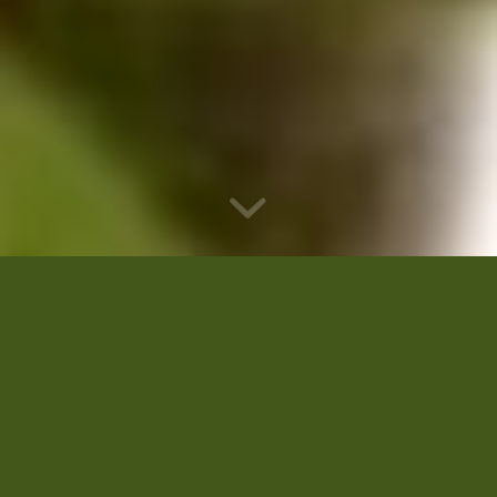
ICAT, au service des
producteurs de café-cacao à
travers l’UTCC
Mot du Directeur Général,
Madjoulba BATOCFETOU
Le nouveau Directeur Général de l’ICAT s’engage
à faire de l’accompagnement des producteurs
agricoles, son cheval de bataille.