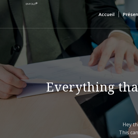
Accueil
Présen
Everything that
Hey th
This can