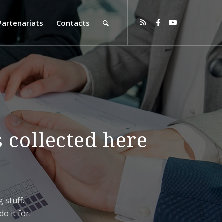
Partenariats
Contacts
s collected here
 stuff.
o it for.