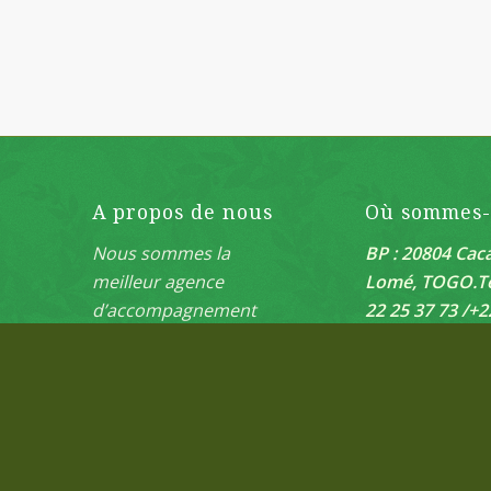
A propos de nous
Où sommes
Nous sommes la
BP : 20804 Caca
meilleur agence
Lomé, TOGO.
T
d’accompagnement
22 25 37 73 /+2
pour vos projets
42 28/ +228 93 
agricoles.
icat1999@yaho
/
icat@icat.tg