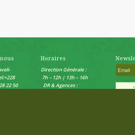
-nous
Horaires
Newsle
veli-
Direction Générale :
el:+228
7h – 12h | 13h – 16h
28 22 50
DR & Agences :
88 80 81
7h30-12h | 14h30-
o.fr
17h30