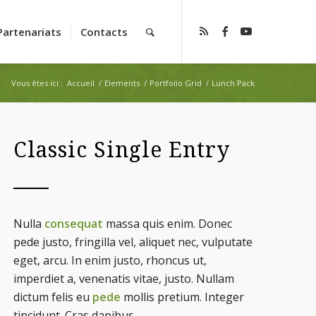
Partenariats
Contacts
Vous êtes ici :
Accueil
/
Elements
/
Portfolio Grid
/
Lunch Pack
Classic Single Entry
Nulla
consequat
massa quis enim. Donec
pede justo, fringilla vel, aliquet nec, vulputate
eget, arcu. In enim justo, rhoncus ut,
imperdiet a, venenatis vitae, justo. Nullam
dictum felis eu
pede
mollis pretium. Integer
tincidunt. Cras dapibus.