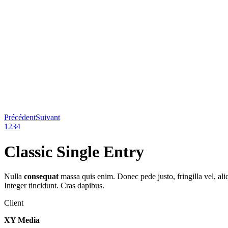
Précédent
Suivant
1
2
3
4
Classic Single Entry
Nulla
consequat
massa quis enim. Donec pede justo, fringilla vel, aliq
Integer tincidunt. Cras dapibus.
Client
XY Media