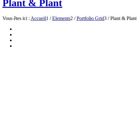
Plant & Plant
Vous êtes ici :
Accueil
1
/
Elements
2
/
Portfolio Grid
3
/
Plant & Plant