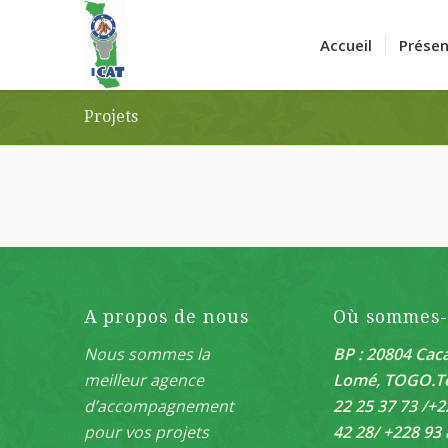
Accueil
Présen
Projets
A propos de nous
Où sommes
Nous sommes la
BP : 20804 Caca
meilleur agence
Lomé, TOGO.
T
d’accompagnement
22 25 37 73 /+2
pour vos projets
42 28/ +228 93 