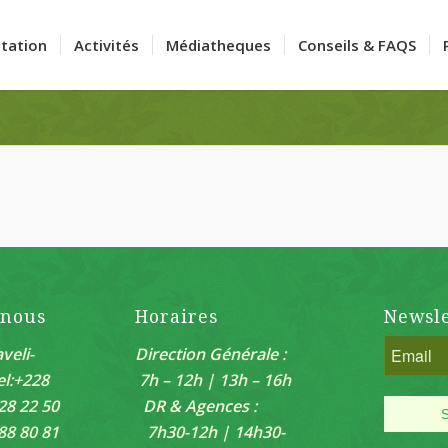
tation
Activités
Médiatheques
Conseils & FAQS
-nous
Horaires
Newsle
veli-
Direction Générale :
el:+228
7h – 12h | 13h – 16h
28 22 50
DR & Agences :
88 80 81
7h30-12h | 14h30-