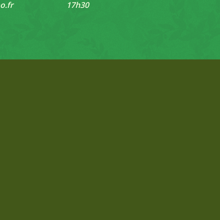
o.fr
17h30