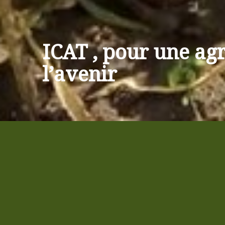
ICAT, au service des pr
l’UTCC
Mot du Directeur Général,
Madjoulba BATOCFETOU
Le nouveau Directeur Général de l’ICAT s’engag
l’accompagnement des producteurs agricoles, s
L’Institut de Conseil et d’Appui technique (ICAT)