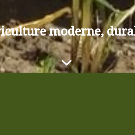
oducteurs de café-cacao
e à faire de
on cheval de bataille.
, structure du Ministère