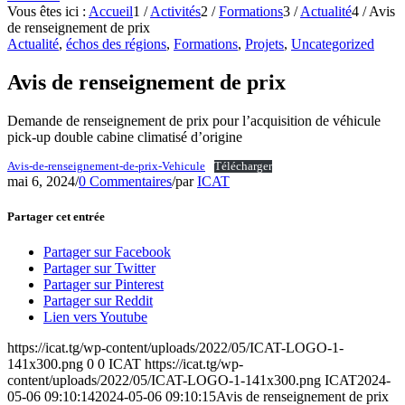
Vous êtes ici :
Accueil
1
/
Activités
2
/
Formations
3
/
Actualité
4
/
Avis
de renseignement de prix
Actualité
,
échos des régions
,
Formations
,
Projets
,
Uncategorized
Avis de renseignement de prix
Demande de renseignement de prix pour l’acquisition de véhicule
pick-up double cabine climatisé d’origine
Avis-de-renseignement-de-prix-Vehicule
Télécharger
mai 6, 2024
/
0 Commentaires
/
par
ICAT
Partager cet entrée
Partager sur Facebook
Partager sur Twitter
Partager sur Pinterest
Partager sur Reddit
Lien vers Youtube
https://icat.tg/wp-content/uploads/2022/05/ICAT-LOGO-1-
141x300.png
0
0
ICAT
https://icat.tg/wp-
content/uploads/2022/05/ICAT-LOGO-1-141x300.png
ICAT
2024-
05-06 09:10:14
2024-05-06 09:10:15
Avis de renseignement de prix